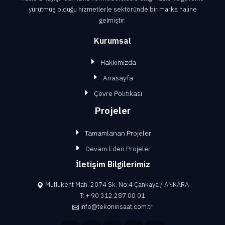
yürütmüş olduğu hizmetlerle sektöründe bir marka haline
gelmiştir.
Kurumsal
Hakkımızda
Anasayfa
Çevre Politikası
Projeler
Tamamlanan Projeler
Devam Eden Projeler
İletişim Bilgilerimiz
Mutlukent Mah. 2074 Sk. No:4 Çankaya / ANKARA
T:
+ 90 312 287 00 01
info@tekoninsaat.com.tr