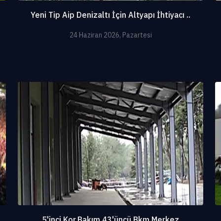
Yeni Tip Aip Denizaltı İçin Altyapı İhtiyacı ..
24 Haziran 2026, Pazartesi
5'inci Kor.Bakım 43'üncü Bkm.Merkez