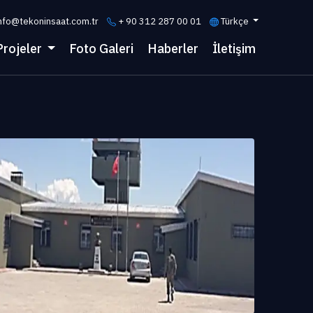
nfo@tekoninsaat.com.tr
+ 90 312 287 00 01
Türkçe
Projeler
Foto Galeri
Haberler
İletişim