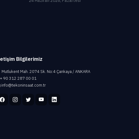
24 Haziran 2026, Pazartesi
letişim Bilgilerimiz
Mutlukent Mah. 2074 Sk. No:4 Çankaya / ANKARA
+ 90 312 287 00 01
info@tekoninsaat.com.tr