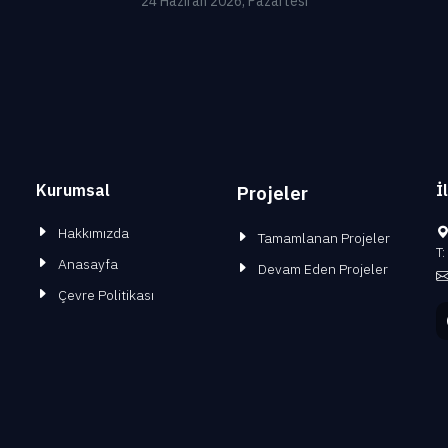
24 Haziran 2026, Pazartesi
Kurumsal
İ
Projeler
Hakkımızda
Tamamlanan Projeler
T:
Anasayfa
Devam Eden Projeler
Çevre Politikası