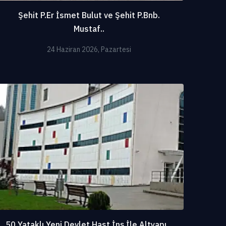
Şehit P.Er İsmet Bulut ve Şehit P.Bnb.
Mustaf..
24 Haziran 2026, Pazartesi
50 Yataklı Yeni Devlet Hast.İnş.İle Altyapı ..